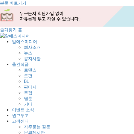
본문 바로가기
즐겨찾기
홈
알에스미디어
회사소개
뉴스
공지사항
출간작품
로맨스
로판
BL
판타지
무협
웹툰
기타
이벤트 소식
원고투고
고객센터
자주묻는 질문
문의게시판