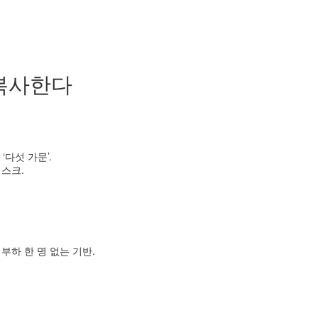
 복사한다
다섯 가문’.
스크.
부하 한 명 없는 기반.