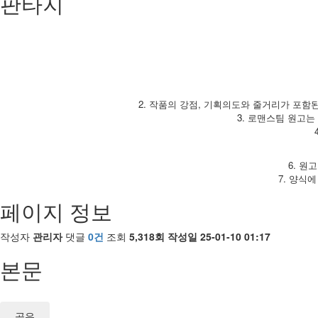
판타지
2. 작품의 강점, 기획의도와 줄거리가 포함된
3. 로맨스팀 원고는 r
6. 원
7. 양식
페이지 정보
작성자
관리자
댓글
0건
조회
5,318회
작성일
25-01-10 01:17
본문
공유