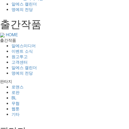
알에스 캘린더
명예의 전당
출간작품
HOME
출간작품
알에스미디어
이벤트 소식
원고투고
고객센터
알에스 캘린더
명예의 전당
판타지
로맨스
로판
BL
무협
웹툰
기타